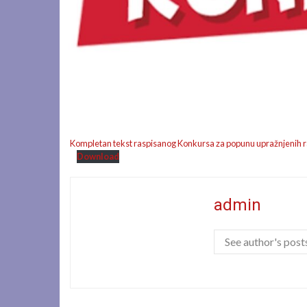
Kompletan tekst raspisanog Konkursa za popunu upražnjenih 
Download
admin
See author's post