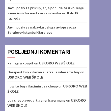
Javni poziv za prikupljanje ponuda za izvođenje
vanučioničke nastave za učenike od II do IX
razreda
Javni poziv za nabavku usluga avioprevoza
Sarajevo-Istanbul-Sarajevo
POSLJEDNJI KOMENTARI
kamagra koupit
on
USKORO WEB ŠKOLE
cheapest buy xifaxan australia where to buy
on
USKORO WEB ŠKOLE
how to buy rifaximin usa cheap
on
USKORO WEB
ŠKOLE
buy cheap avodart generic germany
on
USKORO
WEB ŠKOLE