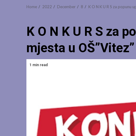
Home
2022
December
8
K O N K U R S za popunu up
K O N K U R S za p
mjesta u OŠ”Vitez”
1 min read