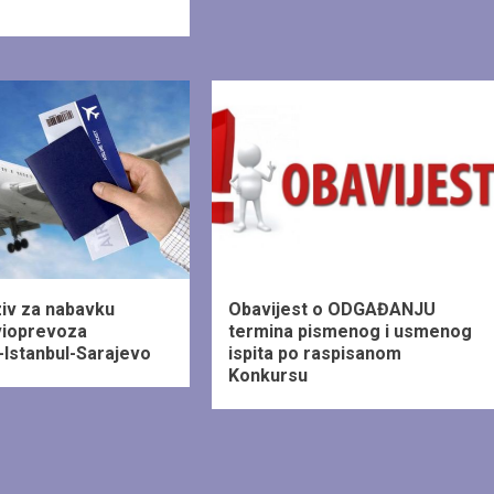
1 min read
ziv za nabavku
Obavijest o ODGAĐANJU
vioprevoza
termina pismenog i usmenog
-Istanbul-Sarajevo
ispita po raspisanom
Konkursu