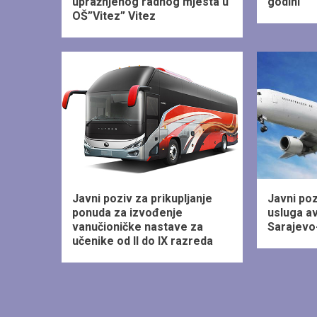
upražnjenog radnog mjesta u
godini
OŠ”Vitez” Vitez
1 min read
1 min read
Javni poziv za prikupljanje
Javni po
ponuda za izvođenje
usluga a
vanučioničke nastave za
Sarajevo
učenike od II do IX razreda