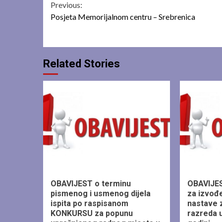
Continue
Previous:
Posjeta Memorijalnom centru – Srebrenica
Reading
Related Stories
1 min read
1 min read
OBAVIJEST o terminu
OBAVIJES
pismenog i usmenog dijela
za izvođ
ispita po raspisanom
nastave z
KONKURSU za popunu
razreda u