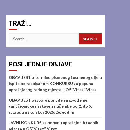
TRAŽI…
Search
for:
POSLJEDNJE OBJAVE
OBAVIJEST o terminu pismenog i usmenog dijela
ispita po raspisanom KONKURSU za popunu
upražnjenog radnog mjesta u OŠ”Vitez” Vitez
OBAVIJEST o izboru ponude za izvođenje
vanučioničke nastave za učenike od 2. do 9.
razreda u školskoj 2025/26. godini
JAVNI KONKURS za popunu upražnjenih radnih
mjesta u OŠ”Vitez” Vitez