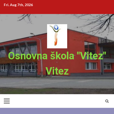
Skip
Fri. Aug 7th, 2026
to
content
Osnovna škola "Vitez"
Vitez
Primary
Menu