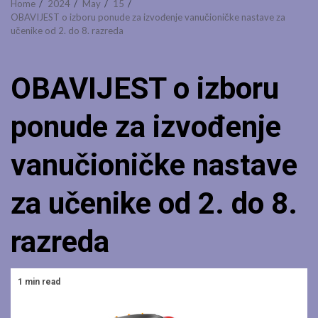
Home
2024
May
15
OBAVIJEST o izboru ponude za izvođenje vanučioničke nastave za
učenike od 2. do 8. razreda
OBAVIJEST o izboru
ponude za izvođenje
vanučioničke nastave
za učenike od 2. do 8.
razreda
1 min read