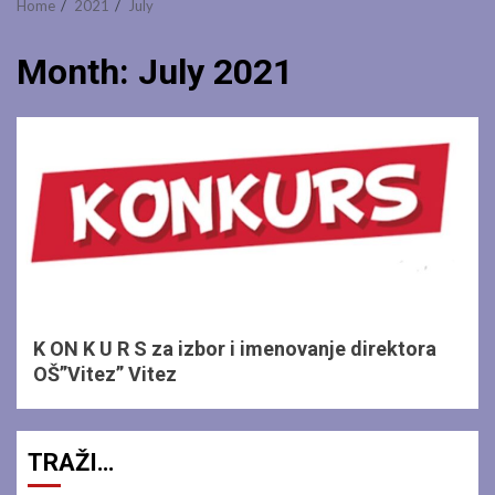
Home
2021
July
Month:
July 2021
1 min read
K ON K U R S za izbor i imenovanje direktora
OŠ”Vitez” Vitez
TRAŽI…