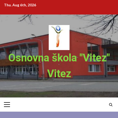
Skip
Thu. Aug 6th, 2026
to
content
Osnovna škola "Vitez"
Vitez
Primary
Menu