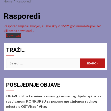
Home
Rasporedi
Rasporedi
Raspored smjena i zvonjenja u školskoj 2025/26.godini možete preuzeti
klikom na download…
Download
TRAŽI…
Search
for:
POSLJEDNJE OBJAVE
OBAVIJEST o terminu pismenog i usmenog dijela ispita po
raspisanom KONKURSU za popunu upražnjenog radnog
mjesta u OŠ”Vitez” Vitez