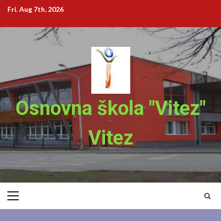
Skip
Fri. Aug 7th, 2026
to
content
Osnovna škola "Vitez"
Vitez
Primary
Menu