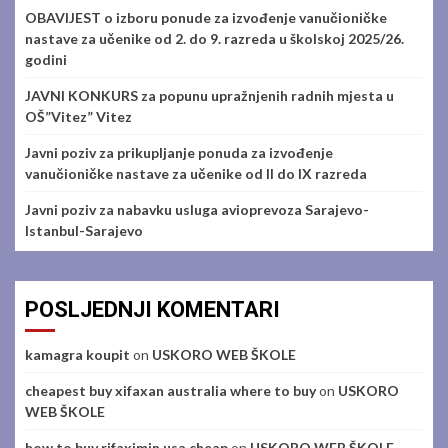
OBAVIJEST o izboru ponude za izvođenje vanučioničke
nastave za učenike od 2. do 9. razreda u školskoj 2025/26.
godini
JAVNI KONKURS za popunu upražnjenih radnih mjesta u
OŠ”Vitez” Vitez
Javni poziv za prikupljanje ponuda za izvođenje
vanučioničke nastave za učenike od II do IX razreda
Javni poziv za nabavku usluga avioprevoza Sarajevo-
Istanbul-Sarajevo
POSLJEDNJI KOMENTARI
kamagra koupit
on
USKORO WEB ŠKOLE
cheapest buy xifaxan australia where to buy
on
USKORO
WEB ŠKOLE
how to buy rifaximin usa cheap
on
USKORO WEB ŠKOLE