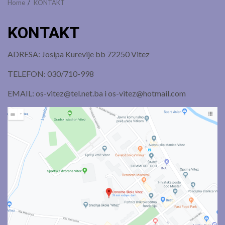
Home
KONTAKT
KONTAKT
ADRESA: Josipa Kurevije bb 72250 Vitez
TELEFON: 030/710-998
EMAIL: os-vitez@tel.net.ba i os-vitez@hotmail.com