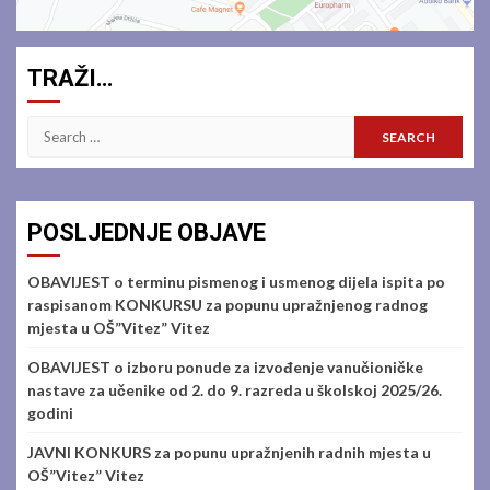
TRAŽI…
Search
for:
POSLJEDNJE OBJAVE
OBAVIJEST o terminu pismenog i usmenog dijela ispita po
raspisanom KONKURSU za popunu upražnjenog radnog
mjesta u OŠ”Vitez” Vitez
OBAVIJEST o izboru ponude za izvođenje vanučioničke
nastave za učenike od 2. do 9. razreda u školskoj 2025/26.
godini
JAVNI KONKURS za popunu upražnjenih radnih mjesta u
OŠ”Vitez” Vitez