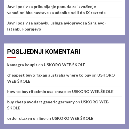
Javni poziv za prikupljanje ponuda za izvođenje
vanučioničke nastave za učenike od II do IX razreda
Javni poziv za nabavku usluga avioprevoza Sarajevo-
Istanbul-Sarajevo
POSLJEDNJI KOMENTARI
kamagra koupit
on
USKORO WEB ŠKOLE
cheapest buy xifaxan australia where to buy
on
USKORO
WEB ŠKOLE
how to buy rifaximin usa cheap
on
USKORO WEB ŠKOLE
buy cheap avodart generic germany
on
USKORO WEB
ŠKOLE
order staxyn on line
on
USKORO WEB ŠKOLE