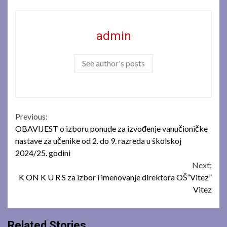
admin
See author's posts
Continue
Previous:
OBAVIJEST o izboru ponude za izvođenje vanučioničke
Reading
nastave za učenike od 2. do 9. razreda u školskoj
2024/25. godini
Next:
K ON K U R S za izbor i imenovanje direktora OŠ”Vitez”
Vitez
Related Stories