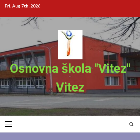
Skip
Fri. Aug 7th, 2026
to
content
Osnovna škola "Vitez"
Vitez
Primary
Menu