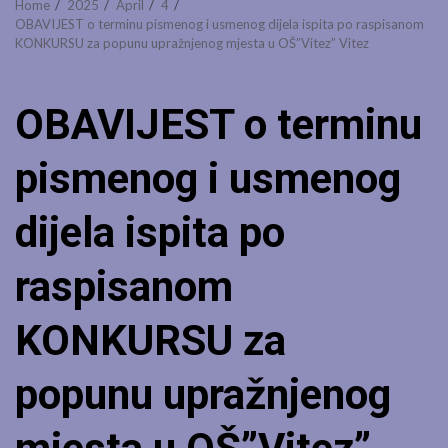
Home
2025
April
4
OBAVIJEST o terminu pismenog i usmenog dijela ispita po raspisanom
KONKURSU za popunu upražnjenog mjesta u OŠ”Vitez” Vitez
OBAVIJEST o terminu
pismenog i usmenog
dijela ispita po
raspisanom
KONKURSU za
popunu upražnjenog